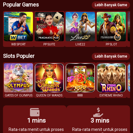
Popular Games
Lebih Banyak Game
WB SPORT
PP SUITE
LIVE22
PP SLOT
Slots Populer
Lebih Banyak Game
GATES OF OLYMPUS
QUEEN OF WANDS
888
EXTREME RHINO
1 mins
3 mins
Rata-rata menit untuk proses
Rata-rata menit untuk proses